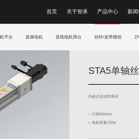
首页
关于智承
产品中心
新闻
机平台
直驱电机
直线电机滑台
丝杆/皮带模组
Z
STA5单轴
内嵌式自润滑系列
▪
行程800mm
▪
电机容量100w