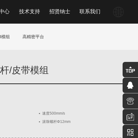
中心
技术支持
招贤纳士
联系我们
R模组
高精密平台
丝杆/皮带模组
▪
速度500mm/s
▪
滚珠螺杆Φ12mm